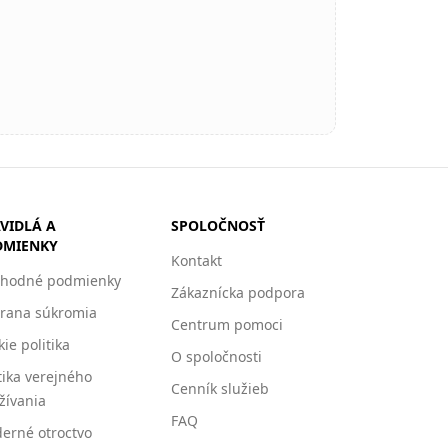
VIDLÁ A
SPOLOČNOSŤ
DMIENKY
Kontakt
hodné podmienky
Zákaznícka podpora
rana súkromia
Centrum pomoci
ie politika
O spoločnosti
tika verejného
Cenník služieb
žívania
FAQ
erné otroctvo