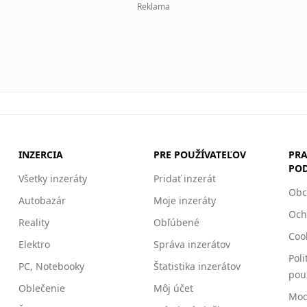
Reklama
INZERCIA
PRE POUŽÍVATEĽOV
PRA
PO
Všetky inzeráty
Pridať inzerát
Obc
Autobazár
Moje inzeráty
Och
Reality
Obľúbené
Cook
Elektro
Správa inzerátov
Poli
PC, Notebooky
Štatistika inzerátov
pou
Oblečenie
Môj účet
Mod